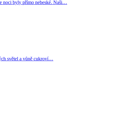
še noci byly přímo nebeské. Naši…
ých světel a vůně cukroví…