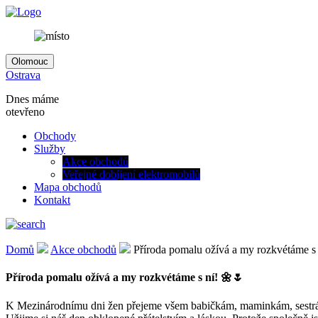
Olomouc
Ostrava
Dnes máme
otevřeno
Obchody
Služby
Akce obchodů
Veřejné dobíjení elektromobilů
Mapa obchodů
Kontakt
Domů
Akce obchodů
Příroda pomalu ožívá a my rozkvétáme s
Příroda pomalu ožívá a my rozkvétáme s ní! 🌼🌷
K Mezinárodnímu dni žen přejeme všem babičkám, maminkám, sestrám