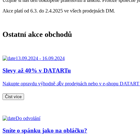
Užijme si náš den obklopené přátelstvím a láskou. Protože společně js
Akce platí od 6.3. do 2.4.2025 ve všech prodejnách DM.
Ostatní akce obchodů
13.09.2024 - 16.09.2024
Slevy až 40% v DATARTu
Nakupte opravdu výhodně 💰v prodejnách nebo v e-shopu DATAR
Číst více
Do odvolání
Sníte o spánku jako na obláčku?