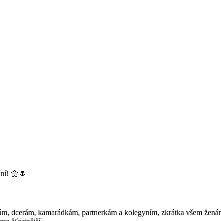
 ní! 🌼🌷
, dcerám, kamarádkám, partnerkám a kolegyním, zkrátka všem ženám v