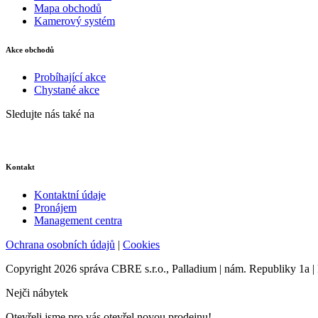
Mapa obchodů
Kamerový systém
Akce obchodů
Probíhající akce
Chystané akce
Sledujte nás také na
Kontakt
Kontaktní údaje
Pronájem
Management centra
Ochrana osobních údajů
|
Cookies
Copyright 2026 správa CBRE s.r.o., Palladium | nám. Republiky 1a | 
Nejči nábytek
Otevřeli jsme pro vás otevřel novou prodejnu!