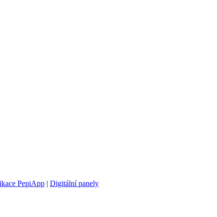
likace PepiApp
|
Digitální panely