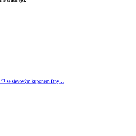
me šťastnější.
T 🛒 se slevovým kuponem Dny…