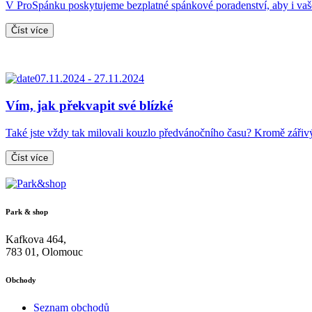
V ProSpánku poskytujeme bezplatné spánkové poradenství, aby i va
Číst více
07.11.2024 - 27.11.2024
Vím, jak překvapit své blízké
Také jste vždy tak milovali kouzlo předvánočního času? Kromě zářiv
Číst více
Park & shop
Kafkova 464,
783 01, Olomouc
Obchody
Seznam obchodů