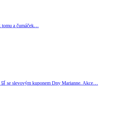
a k tomu a čumáček…
T 🛒 se slevovým kuponem Dny Marianne. Akce…