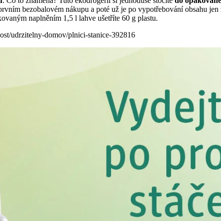
u
. Co to znamená? Tuto ekodrogerii si jednoduše stočíte
do
opakovaně 
ři prvním bezobalovém nákupu a poté už je po vypotřebování obsahu jen
akovaným naplněním 1,5 l lahve ušetříte 60 g plastu.
ost/udrzitelny-domov/plnici-stanice-392816