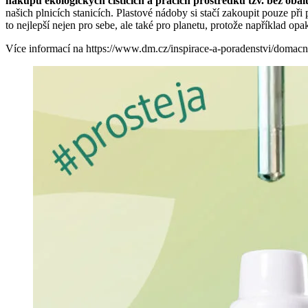
nákupu
ekologických čisticích
a pracích prostředků
tzv. bez obal
našich plnicích stanicích. Plastové nádoby si stačí zakoupit pouze p
to nejlepší nejen pro sebe, ale také pro planetu, protože například op
Více informací na https://www.dm.cz/inspirace-a-poradenstvi/domacn