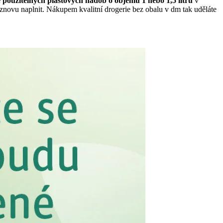
použitelných plastových nádob o objemu 1 nebo 1,5 litru
v
 znovu naplnit. Nákupem kvalitní drogerie bez obalu v dm tak uděláte