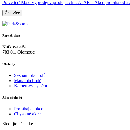
Právě teď Maxi výprodej v prodejnách DATART. Akce probíhá od 27
Číst více
Park & shop
Kafkova 464,
783 01, Olomouc
Obchody
Seznam obchodů
Mapa obchodů
Kamerový systém
Akce obchodů
Probíhající akce
Chystané akce
Sledujte nás také na