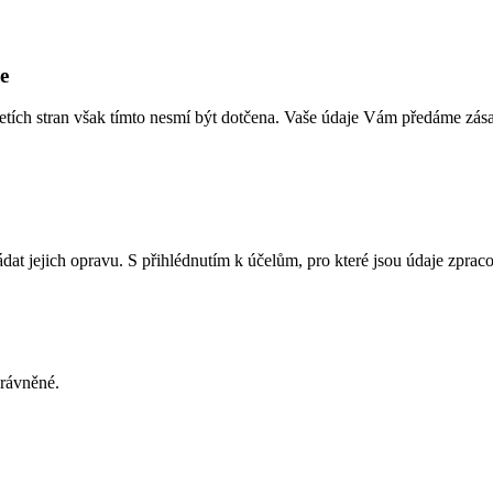
e
 třetích stran však tímto nesmí být dotčena. Vaše údaje Vám předáme z
ádat jejich opravu. S přihlédnutím k účelům, pro které jsou údaje zpra
rávněné.