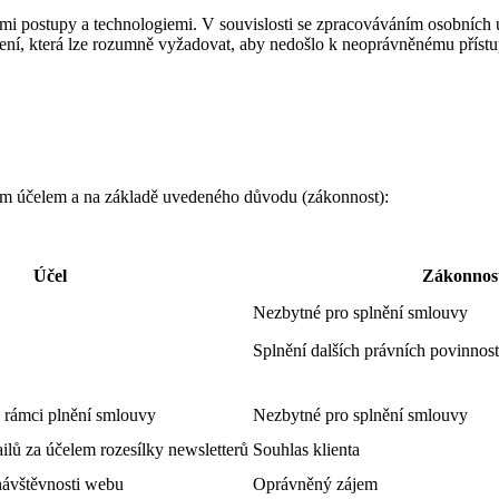
i postupy a technologiemi. V souvislosti se zpracováváním osobních ú
ní, která lze rozumně vyžadovat, aby nedošlo k neoprávněnému přístu
ným účelem a na základě uvedeného důvodu (zákonnost):
Účel
Zákonnos
Nezbytné pro splnění smlouvy
Splnění dalších právních povinností
rámci plnění smlouvy
Nezbytné pro splnění smlouvy
lů za účelem rozesílky newsletterů
Souhlas klienta
 návštěvnosti webu
Oprávněný zájem