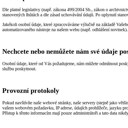
Dle platné legislativy (např. zákona 499/2004 Sb., zákon o archivnic
stanovených lhůtách a dle zásad uchovávání údajů. Po uplynutí stan
Jakékoli osobní údaje, které zpracováváme výlučně na základě Vaše
automatizovaného nástroje na našem webu (např. odhlášení novinek).
Nechcete nebo nemůžete nám své údaje po
Osobní údaje, které od Vás požadujeme, nám můžete odmítnout poskytn
službu poskytnout.
Provozní protokoly
Pokud navštívíte naše webové stránky, naše servery (stejně jako vě
vašem webovém požadavku, IP adrese, údajích prohlížeče, jazyku proh
Přístup k těmto informacím mají pouze administrátoři a tato data nikd