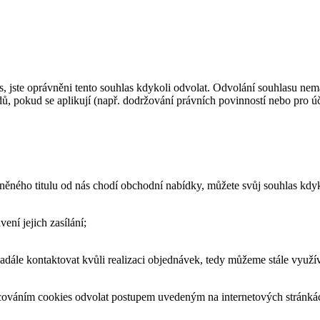
 jste oprávněni tento souhlas kdykoli odvolat. Odvolání souhlasu nemá
dů, pokud se aplikují (např. dodržování právních povinností nebo pro 
ěného titulu od nás chodí obchodní nabídky, můžete svůj souhlas kdykol
ení jejich zasílání;
le kontaktovat kvůli realizaci objednávek, tedy můžeme stále využívat
acováním cookies odvolat postupem uvedeným na internetových stránká