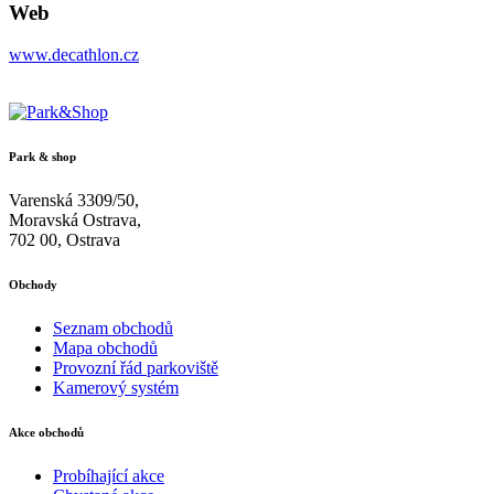
Web
www.decathlon.cz
Park & shop
Varenská 3309/50,
Moravská Ostrava,
702 00, Ostrava
Obchody
Seznam obchodů
Mapa obchodů
Provozní řád parkoviště
Kamerový systém
Akce obchodů
Probíhající akce