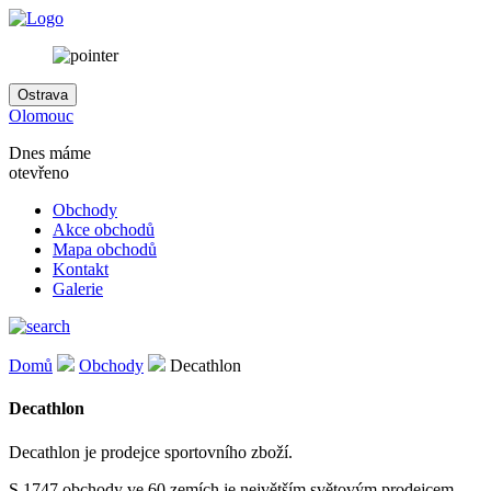
Ostrava
Olomouc
Dnes máme
otevřeno
Obchody
Akce obchodů
Mapa obchodů
Kontakt
Galerie
Domů
Obchody
Decathlon
Decathlon
Decathlon je prodejce sportovního zboží.
S 1747 obchody ve 60 zemích je největším světovým prodejcem