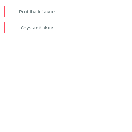
Probíhající akce
Chystané akce
06.08.2026 - 02.09.2026
Moje léto voní svobodou
Srpen je měsíc, kdy léto zpomalí jen natolik,
abychom si ho stihli opravdu vychutnat.…