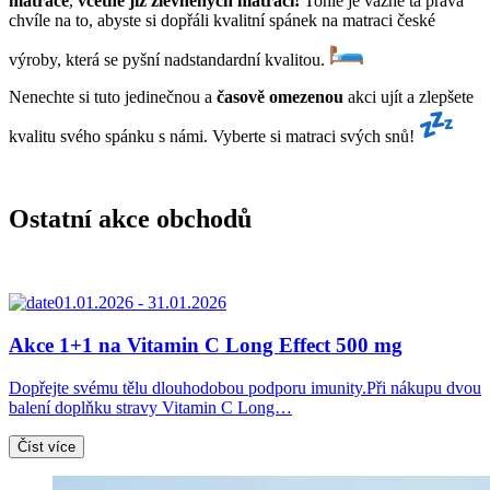
matrace
,
včetně již zlevněných matrací!
Tohle je vážně ta pravá
chvíle na to, abyste si dopřáli kvalitní spánek na matraci české
výroby, která se pyšní nadstandardní kvalitou.
Nenechte si tuto jedinečnou a
časově omezenou
akci ujít a zlepšete
kvalitu svého spánku s námi. Vyberte si matraci svých snů!
Ostatní akce obchodů
01.01.2026 - 31.01.2026
Akce 1+1 na Vitamin C Long Effect 500 mg
Dopřejte svému tělu dlouhodobou podporu imunity.Při nákupu dvou
balení doplňku stravy Vitamin C Long…
Číst více