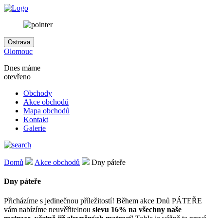
Ostrava
Olomouc
Dnes máme
otevřeno
Obchody
Akce obchodů
Mapa obchodů
Kontakt
Galerie
Domů
Akce obchodů
Dny páteře
Dny páteře
Přicházíme s jedinečnou příležitostí! Během akce Dnů PÁTEŘE
vám nabízíme neuvěřitelnou
slevu 16%
na všechny naše