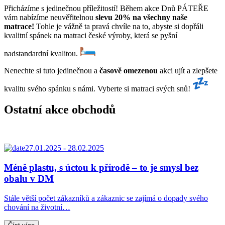
Přicházíme s jedinečnou příležitostí! Během akce Dnů PÁTEŘE
vám nabízíme neuvěřitelnou
slevu 20%
na všechny naše
matrace
!
Tohle je vážně ta pravá chvíle na to, abyste si dopřáli
kvalitní spánek na matraci české výroby, která se pyšní
nadstandardní kvalitou.
Nenechte si tuto jedinečnou a
časově omezenou
akci ujít a zlepšete
kvalitu svého spánku s námi. Vyberte si matraci svých snů!
Ostatní akce obchodů
27.01.2025 - 28.02.2025
Méně plastu, s úctou k přírodě – to je smysl bez
obalu v DM
Stále větší počet zákazníků a zákaznic se zajímá o dopady svého
chování na životní…