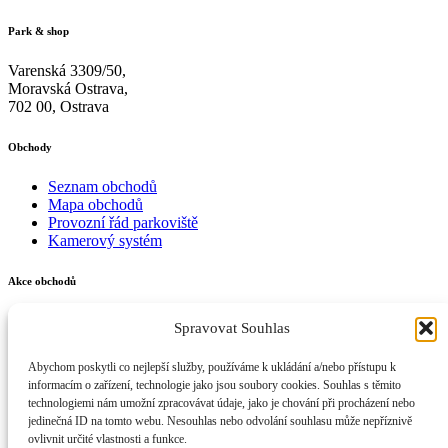
Park & shop
Varenská 3309/50,
Moravská Ostrava,
702 00, Ostrava
Obchody
Seznam obchodů
Mapa obchodů
Provozní řád parkoviště
Kamerový systém
Akce obchodů
Probíhající akce
Spravovat Souhlas
Chystané akce
Abychom poskytli co nejlepší služby, používáme k ukládání a/nebo přístupu k
Sledujte nás také na
informacím o zařízení, technologie jako jsou soubory cookies. Souhlas s těmito
technologiemi nám umožní zpracovávat údaje, jako je chování při procházení nebo
jedinečná ID na tomto webu. Nesouhlas nebo odvolání souhlasu může nepříznivě
ovlivnit určité vlastnosti a funkce.
Kontakt