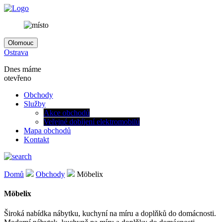
Olomouc
Ostrava
Dnes máme
otevřeno
Obchody
Služby
Akce obchodů
Veřejné dobíjení elektromobilů
Mapa obchodů
Kontakt
Domů
Obchody
Möbelix
Möbelix
Široká nabídka nábytku, kuchyní na míru a doplňků do domácnosti.