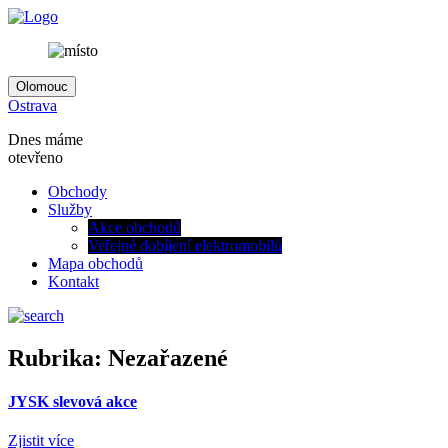
Olomouc
Ostrava
Dnes máme
otevřeno
Obchody
Služby
Akce obchodů
Veřejné dobíjení elektromobilů
Mapa obchodů
Kontakt
Rubrika:
Nezařazené
JYSK slevová akce
Zjistit více