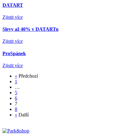
DATART
Zjistit více
Slevy až 40% v DATARTu
Zjistit více
ProSpánek
Zjistit více
«
Předchozí
1
…
5
6
7
8
»
Další